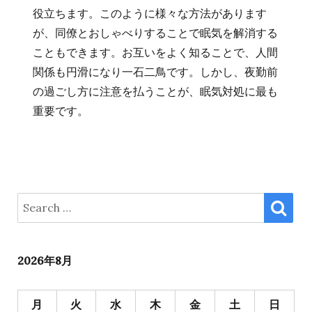
役立ちます。このように様々な方法があります
が、同僚とおしゃべりすることで眠気を解消する
こともできます。お互いをよく知ることで、人間
関係も円滑になり一石二鳥です。しかし、夜勤前
の過ごし方に注意を払うことが、眠気対処に最も
重要です。
SE
Search
for:
2026年8月
月
火
水
木
金
土
日